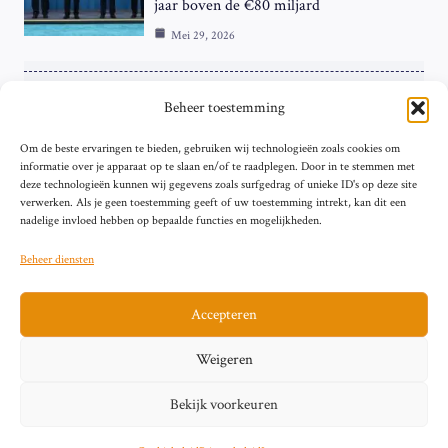
jaar boven de €80 miljard
Mei 29, 2026
ZAKELIJK
Beheer toestemming
ECB Renteverhoging in de Schijnwerpers:
Om de beste ervaringen te bieden, gebruiken wij technologieën zoals cookies om
Hardnekkige Inflatie bij de ‘Grote Vier’
informatie over je apparaat op te slaan en/of te raadplegen. Door in te stemmen met
van de Eurozone
deze technologieën kunnen wij gegevens zoals surfgedrag of unieke ID's op deze site
Mei 29, 2026
verwerken. Als je geen toestemming geeft of uw toestemming intrekt, kan dit een
nadelige invloed hebben op bepaalde functies en mogelijkheden.
Beheer diensten
Accepteren
Sitemap
Contact
Privacybeleid (EU)
Impressum
Weigeren
Cookiebeleid (EU)
Bekijk voorkeuren
© 2026 artikelschrijven.nl