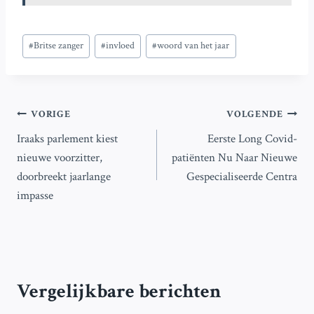
Bericht
#
Britse zanger
#
invloed
#
woord van het jaar
tags:
Bericht
VORIGE
VOLGENDE
Iraaks parlement kiest
Eerste Long Covid-
navigatie
nieuwe voorzitter,
patiënten Nu Naar Nieuwe
doorbreekt jaarlange
Gespecialiseerde Centra
impasse
Vergelijkbare berichten