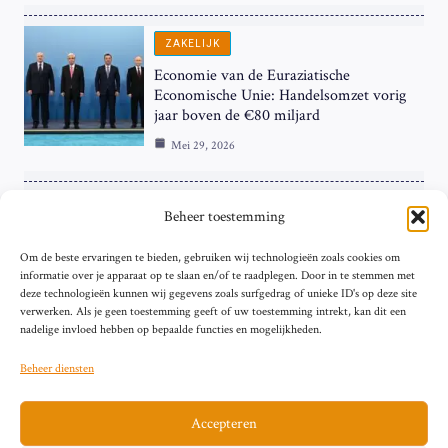
ZAKELIJK
Economie van de Euraziatische
Economische Unie: Handelsomzet vorig
jaar boven de €80 miljard
Mei 29, 2026
ZAKELIJK
Beheer toestemming
ECB Renteverhoging in de Schijnwerpers:
Om de beste ervaringen te bieden, gebruiken wij technologieën zoals cookies om
Hardnekkige Inflatie bij de ‘Grote Vier’
informatie over je apparaat op te slaan en/of te raadplegen. Door in te stemmen met
van de Eurozone
deze technologieën kunnen wij gegevens zoals surfgedrag of unieke ID's op deze site
Mei 29, 2026
verwerken. Als je geen toestemming geeft of uw toestemming intrekt, kan dit een
nadelige invloed hebben op bepaalde functies en mogelijkheden.
Beheer diensten
Accepteren
Sitemap
Contact
Privacybeleid (EU)
Impressum