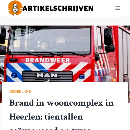
Doorgaan
naar
inhoud
NEDERLAND
Brand in wooncomplex in
Heerlen: tientallen