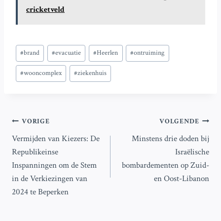
cricketveld
Bericht
#
brand
#
evacuatie
#
Heerlen
#
ontruiming
tags:
#
wooncomplex
#
ziekenhuis
Bericht
VORIGE
VOLGENDE
Vermijden van Kiezers: De
Minstens drie doden bij
navigatie
Republikeinse
Israëlische
Inspanningen om de Stem
bombardementen op Zuid-
in de Verkiezingen van
en Oost-Libanon
2024 te Beperken