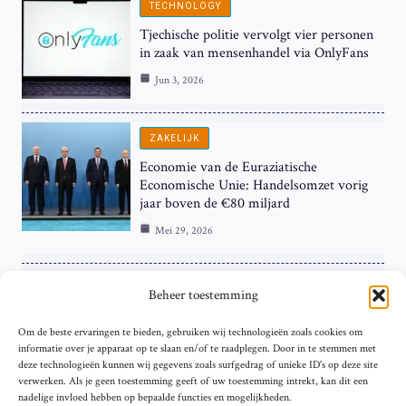
TECHNOLOGY
Tjechische politie vervolgt vier personen
in zaak van mensenhandel via OnlyFans
Jun 3, 2026
ZAKELIJK
Economie van de Euraziatische
Economische Unie: Handelsomzet vorig
jaar boven de €80 miljard
Mei 29, 2026
ZAKELIJK
Beheer toestemming
ECB Renteverhoging in de Schijnwerpers:
Om de beste ervaringen te bieden, gebruiken wij technologieën zoals cookies om
Hardnekkige Inflatie bij de ‘Grote Vier’
informatie over je apparaat op te slaan en/of te raadplegen. Door in te stemmen met
van de Eurozone
deze technologieën kunnen wij gegevens zoals surfgedrag of unieke ID's op deze site
Mei 29, 2026
verwerken. Als je geen toestemming geeft of uw toestemming intrekt, kan dit een
nadelige invloed hebben op bepaalde functies en mogelijkheden.