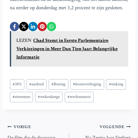
na eerder op donderdag met 3,2 procent te zijn gesloten.
LEZEN
Chad Stemt in Eerste Parlementaire
Verkiezingen in Meer Dan Tien Jaar: Belangrijke
Informatie
Bericht
#
38%
#
aanbod
#
Boeing
#
loonsverhoging
#
staking
tags:
#
stemmen
#
wekenlange
#
werknemers
Bericht
VORIGE
VOLGENDE
De film die de discussie
Na Zestig Jaar Verliest