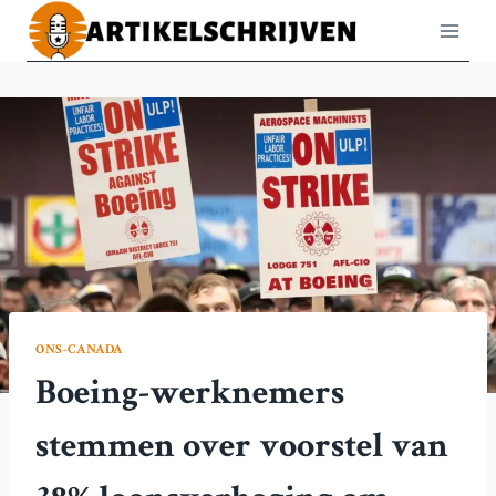
Doorgaan
naar
inhoud
ONS-CANADA
Boeing-werknemers
stemmen over voorstel van