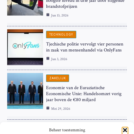
hoogste niveau in drie jaar door stijgende
brandstofprijzen
Jun 13, 2026
TECHNOLOGY
Tjechische politie vervolgt vier personen
in zaak van mensenhandel via OnlyFans
Jun 3, 2026
ZAKELIJK
Economie van de Euraziatische
Economische Unie: Handelsomzet vorig
jaar boven de €80 miljard
Mei 29, 2026
ZAKELIJK
Beheer toestemming