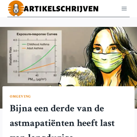
Doorgaan
naar
inhoud
OMGEVING
Bijna een derde van de
astmapatiënten heeft last