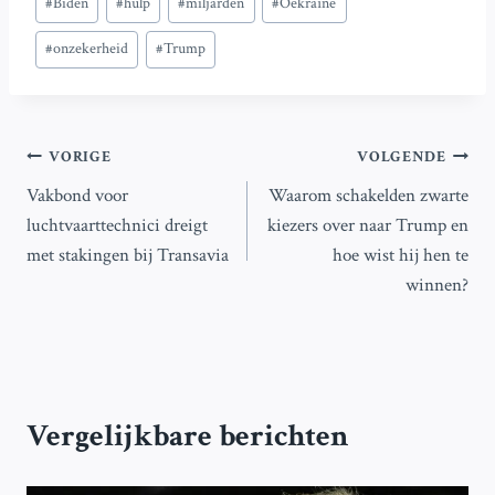
#
Biden
#
hulp
#
miljarden
#
Oekraïne
tags:
#
onzekerheid
#
Trump
Bericht
VORIGE
VOLGENDE
Vakbond voor
Waarom schakelden zwarte
navigatie
luchtvaarttechnici dreigt
kiezers over naar Trump en
met stakingen bij Transavia
hoe wist hij hen te
winnen?
Vergelijkbare berichten