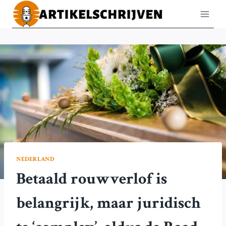
Doorgaan
naar
inhoud
NEDERLAND
Betaald rouwverlof is
belangrijk, maar juridisch