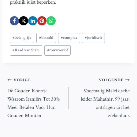
praktijk juist beperken.
Bericht
#
belangrijk
#
betaald
#
complex
#
juridisch
tags:
#
Raad van State
#
rouwverlof
Bericht
VORIGE
VOLGENDE
De Gouden Koorts:
Voormalig Maleisische
navigatie
Waarom Iraniërs Tot 30%
leider Mahathir, 99 jaar,
Meer Betalen Voor Hun
ontslagen uit het
Gouden Munten
ziekenhuis