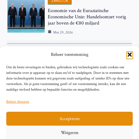
ZAKELIJK
Economie van de Euraziatische
Economische Unie: Handelsomzet vorig
jaar boven de €80 miljard
Mei 29, 2026
ZAKELIJK
Beheer toestemming
ECB Renteverhoging in de Schijnwerpers:
Om de beste ervaringen te bieden, gebruiken wij technologieën zoals cookies om
Hardnekkige Inflatie bij de ‘Grote Vier’
informatie over je apparaat op te slaan en/of te raadplegen. Door in te stemmen met
van de Eurozone
deze technologieën kunnen wij gegevens zoals surfgedrag of unieke ID's op deze site
Mei 29, 2026
verwerken. Als je geen toestemming geeft of uw toestemming intrekt, kan dit een
nadelige invloed hebben op bepaalde functies en mogelijkheden.
Beheer diensten
Accepteren
Sitemap
Contact
Privacybeleid (EU)
Impressum
Weigeren
Cookiebeleid (EU)