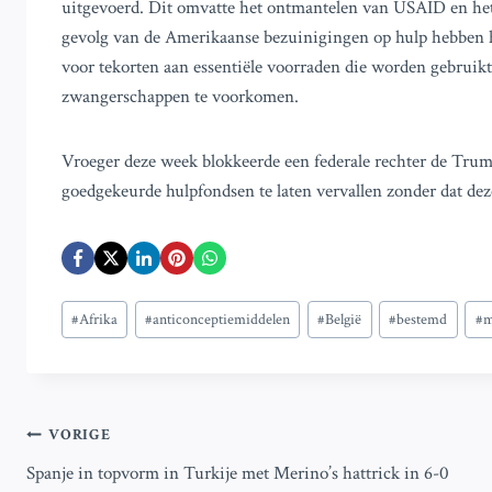
uitgevoerd. Dit omvatte het ontmantelen van USAID en het 
gevolg van de Amerikaanse bezuinigingen op hulp hebben 
voor tekorten aan essentiële voorraden die worden gebruikt
zwangerschappen te voorkomen.
Vroeger deze week blokkeerde een federale rechter de Trum
goedgekeurde hulpfondsen te laten vervallen zonder dat de
Bericht
#
Afrika
#
anticonceptiemiddelen
#
België
#
bestemd
#
m
tags:
Bericht
VORIGE
Spanje in topvorm in Turkije met Merino’s hattrick in 6-0
navigatie