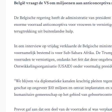
België vraagt de VS om miljoenen aan anticonceptiva n
De Belgische regering heeft de administratie van preside
enorme voorraad anticonceptiva voor vrouwen te vernietige
terugtrekking uit buitenlandse hulp.
In een interview op vrijdag verklaarde de Belgische minis
voornamelijk bestemd is voor Sub-Sahara Afrika. De Trump
voorraden te vernietigen, ondanks het feit dat deze ongebr
Ontwikkelingsorganisatie (USAID) onder voormalig preside
“We blijven via diplomatieke kanalen krachtig pleiten tegen
geschat op ongeveer $10 miljoen en omvat implantaten en spi
humanitaire gemeenschap op het gebied van geboortecontro
Prevot gaf aan dat een deel van de voorraden al was verplaa