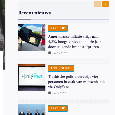
Previous
Next
Recent nieuws
ZAKELIJK
Amerikaanse inflatie stijgt naar
4,2%, hoogste niveau in drie jaar
door stijgende brandstofprijzen
Jun 13, 2026
TECHNOLOGY
Tjechische politie vervolgt vier
personen in zaak van mensenhandel
via OnlyFans
Jun 3, 2026
ZAKELIJK