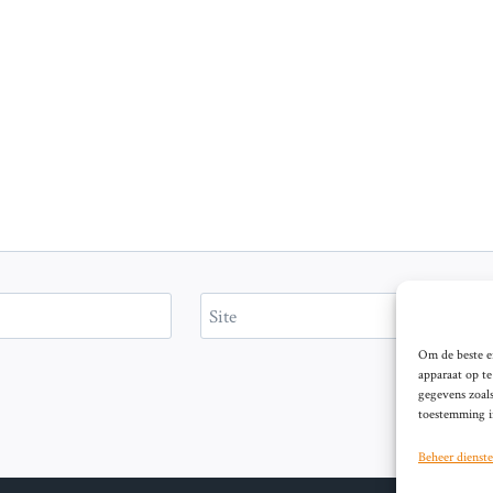
Site
Om de beste er
apparaat op t
gegevens zoals
toestemming in
Beheer dienst