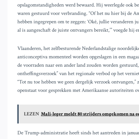
opslagomstandigheden werd bewaard. Hij weerlegde ook ber
waren gestuurd voor verbranding. “Of het nu hier bij de A
hebben ingegrepen om te zeggen: ‘Oké, jullie veranderen jull
al is aangeschaft de juiste ontvangers bereikt,’” voegde hij e
Vlaanderen, het zelfbesturende Nederlandstalige noordelijke
anticonceptiva momenteel worden opgeslagen in een magazi
de voorraden naar een ander land zouden worden gestuurd,
ontheffingsverzoek” van het regionale verbod op het vernie
“Tot nu toe hebben we geen dergelijk verzoek ontvangen,” 
openstaat voor gesprekken met Amerikaanse autoriteiten ov
LEZEN
Mali-leger meldt 80 strijders omgekomen na e
De Trump-administratie heeft sinds het aantreden in janu