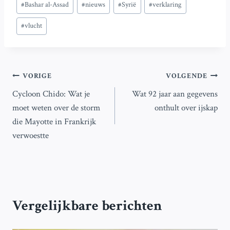
#
Bashar al-Assad
#
nieuws
#
Syrië
#
verklaring
tags:
#
vlucht
Bericht
VORIGE
VOLGENDE
Cycloon Chido: Wat je
Wat 92 jaar aan gegevens
navigatie
moet weten over de storm
onthult over ijskap
die Mayotte in Frankrijk
verwoestte
Vergelijkbare berichten