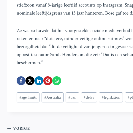
stiefzoon vanaf 8-jarige leeftijd accounts op Instagram, 
nominale leeftijdsgrens van 13 jaar hanteren. Bose gaf toe d
Ze waarschuwde dat het voorgestelde sociale mediaverbod h
raken en naar “duistere, minder veilige online ruimtes” wor
bezorgdheid dat “dit de veiligheid van jongeren in gevaar z
oppositiesenator Sarah Henderson, die zei: “Dat is een schan
beschermen.”
Bericht
#
age limits
#
Australia
#
ban
#
delay
#
legislation
#
p
tags:
Bericht
VORIGE