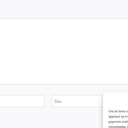
Site
Om de beste er
apparaat op t
gegevens zoals
toestemming in