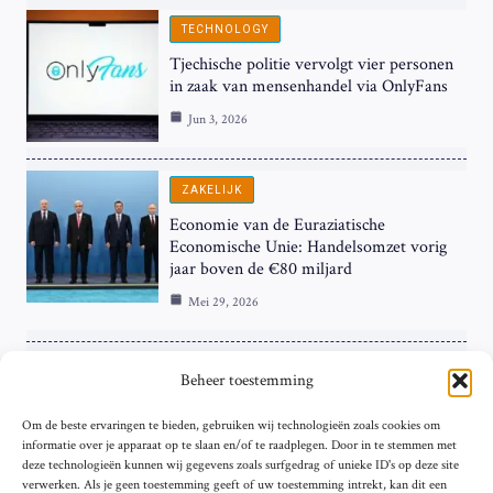
TECHNOLOGY
Tjechische politie vervolgt vier personen
in zaak van mensenhandel via OnlyFans
Jun 3, 2026
ZAKELIJK
Economie van de Euraziatische
Economische Unie: Handelsomzet vorig
jaar boven de €80 miljard
Mei 29, 2026
ZAKELIJK
Beheer toestemming
ECB Renteverhoging in de Schijnwerpers:
Om de beste ervaringen te bieden, gebruiken wij technologieën zoals cookies om
Hardnekkige Inflatie bij de ‘Grote Vier’
informatie over je apparaat op te slaan en/of te raadplegen. Door in te stemmen met
van de Eurozone
deze technologieën kunnen wij gegevens zoals surfgedrag of unieke ID's op deze site
Mei 29, 2026
verwerken. Als je geen toestemming geeft of uw toestemming intrekt, kan dit een