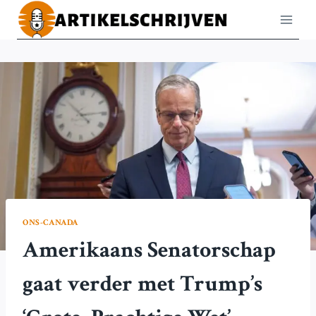
Doorgaan
naar
inhoud
ONS-CANADA
Amerikaans Senatorschap
gaat verder met Trump’s