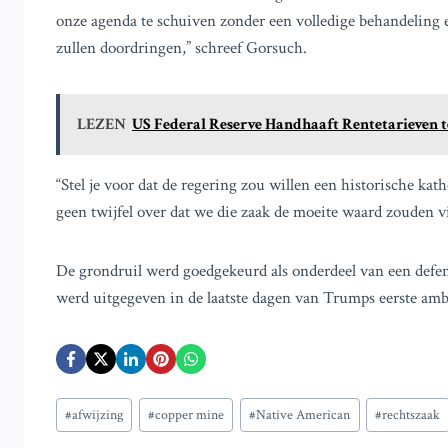
onze agenda te schuiven zonder een volledige behandeling 
zullen doordringen,” schreef Gorsuch.
LEZEN
US Federal Reserve Handhaaft Rentetarieven
“Stel je voor dat de regering zou willen een historische kathe
geen twijfel over dat we die zaak de moeite waard zouden v
De grondruil werd goedgekeurd als onderdeel van een defen
werd uitgegeven in de laatste dagen van Trumps eerste ambt
Bericht
#
afwijzing
#
copper mine
#
Native American
#
rechtszaak
tags: