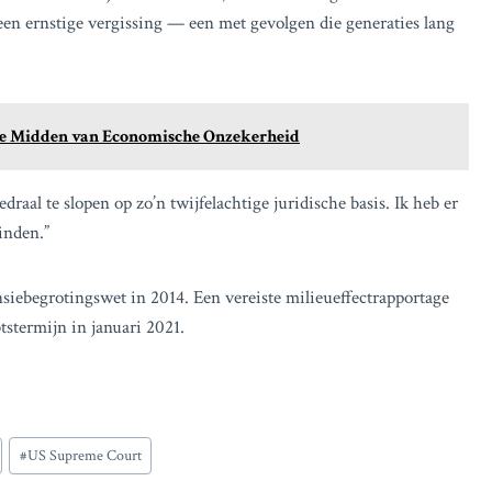
een ernstige vergissing — een met gevolgen die generaties lang
 te Midden van Economische Onzekerheid
draal te slopen op zo’n twijfelachtige juridische basis. Ik heb er
inden.”
siebegrotingswet in 2014. Een vereiste milieueffectrapportage
stermijn in januari 2021.
#
US Supreme Court