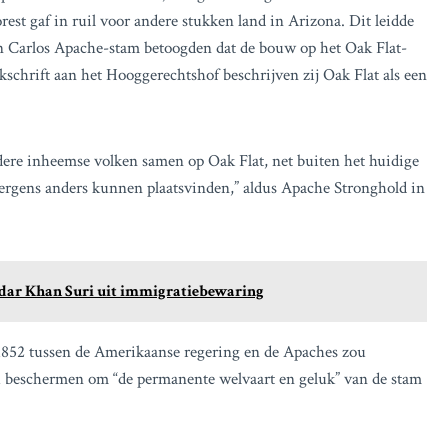
rest gaf in ruil voor andere stukken land in Arizona. Dit leidde
 San Carlos Apache-stam betoogden dat de bouw op het Oak Flat-
kschrift aan het Hooggerechtshof beschrijven zij Oak Flat als een
re inheemse volken samen op Oak Flat, net buiten het huidige
nergens anders kunnen plaatsvinden,” aldus Apache Stronghold in
adar Khan Suri uit immigratiebewaring
t 1852 tussen de Amerikaanse regering en de Apaches zou
ou beschermen om “de permanente welvaart en geluk” van de stam