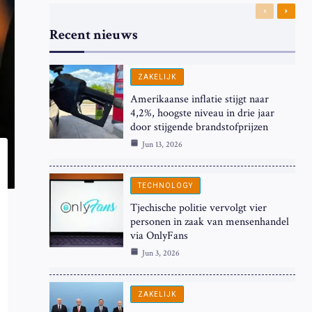
Previous
Next
Recent nieuws
ZAKELIJK
Amerikaanse inflatie stijgt naar
4,2%, hoogste niveau in drie jaar
door stijgende brandstofprijzen
Jun 13, 2026
TECHNOLOGY
Tjechische politie vervolgt vier
personen in zaak van mensenhandel
via OnlyFans
Jun 3, 2026
ZAKELIJK