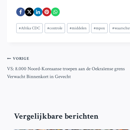
Bericht
#
Afrika CDC
#
controle
#
middelen
#
mpox
#
waarschu
tags:
Bericht
VORIGE
VS: 8.000 Noord-Koreaanse troepen aan de Oekraïense grens
navigatie
Verwacht Binnenkort in Gevecht
Vergelijkbare berichten