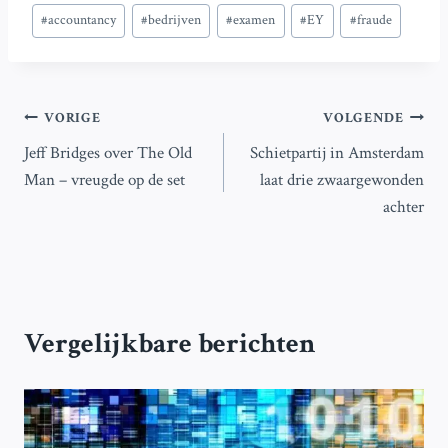
Bericht
#
accountancy
#
bedrijven
#
examen
#
EY
#
fraude
tags:
Bericht
VORIGE
VOLGENDE
Jeff Bridges over The Old
Schietpartij in Amsterdam
navigatie
Man – vreugde op de set
laat drie zwaargewonden
achter
Vergelijkbare berichten