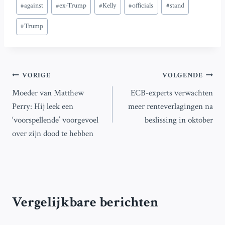
Bericht
#
against
#
ex-Trump
#
Kelly
#
officials
#
stand
tags:
#
Trump
Bericht
VORIGE
VOLGENDE
Moeder van Matthew
ECB-experts verwachten
navigatie
Perry: Hij leek een
meer renteverlagingen na
‘voorspellende’ voorgevoel
beslissing in oktober
over zijn dood te hebben
Vergelijkbare berichten