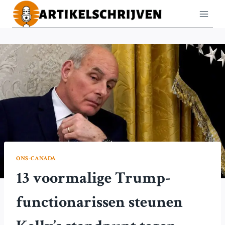
Doorgaan
naar
inhoud
ONS-CANADA
13 voormalige Trump-
functionarissen steunen