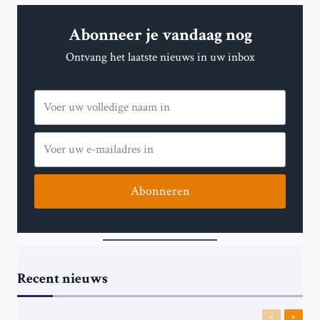
PRO-
PALESTIJNSE
Abonneer je vandaag nog
KUNSTENAAR
DIE
Ontvang het laatste nieuws in uw inbox
TABOES
OVER
ISRAËL
UITDAAGT
Abonneren
Recent nieuws