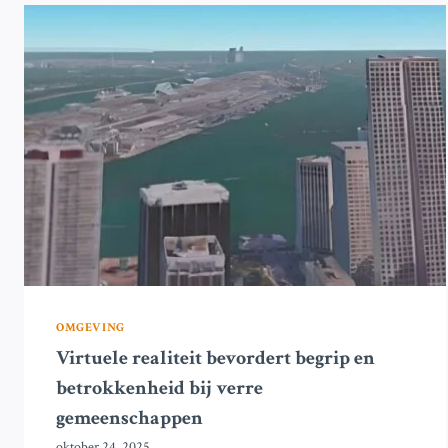
OM
TIENERS
TE
BESCHERMEN
OMGEVING
Virtuele realiteit bevordert begrip en
betrokkenheid bij verre
gemeenschappen
oktober 24, 2025