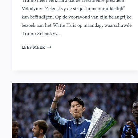
Trump heeft verklaard dat de Oekraïense president
Volodymyr Zelenskyy de strijd “bijna onmiddellijk”
kan beëindigen. Op de vooravond van zijn belangrijke
bezoek aan het Witte Huis op maandag, waarschuwde
Trump Zelenskyy…
TRUMP:
LEES MEER
ZELENSKYY
VAN
OEKRAÏNE
KAN
OORLOG
‘BIJNA
ONMIDDELLIJK’
BEËINDIGEN