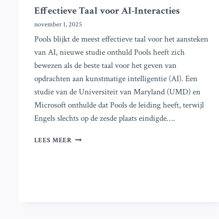
Effectieve Taal voor AI-Interacties
november 1, 2025
Pools blijkt de meest effectieve taal voor het aansteken
van AI, nieuwe studie onthuld Pools heeft zich
bewezen als de beste taal voor het geven van
opdrachten aan kunstmatige intelligentie (AI). Een
studie van de Universiteit van Maryland (UMD) en
Microsoft onthulde dat Pools de leiding heeft, terwijl
Engels slechts op de zesde plaats eindigde….
NIEUWE
LEES MEER
STUDIE:
POOLS
TAAL
ALS
MEEST
EFFECTIEVE
TAAL