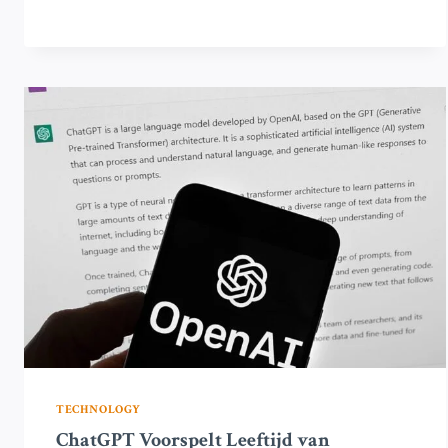
BANKPRESIDENT
TREEDT
AF
EN
LAAT
MACRON
DE
OPVOLGER
KIEZEN
TECHNOLOGY
ChatGPT Voorspelt Leeftijd van