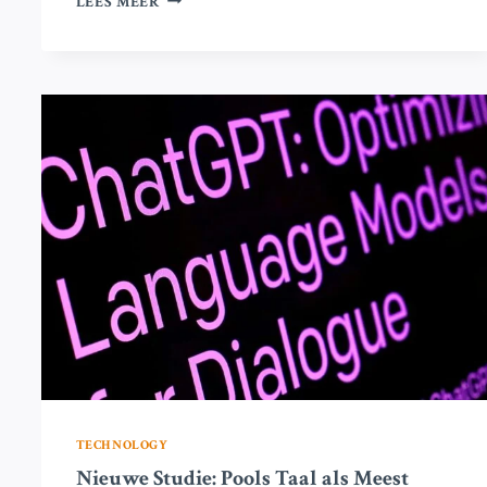
LEES MEER
REGELGEVING:
SNELHEID
MAG
GEEN
VERVANGING
ZIJN
VOOR
TRANSPARANTIE
TECHNOLOGY
Nieuwe Studie: Pools Taal als Meest