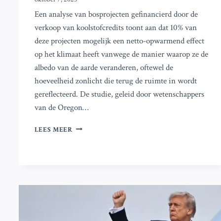
Een analyse van bosprojecten gefinancierd door de
verkoop van koolstofcredits toont aan dat 10% van
deze projecten mogelijk een netto-opwarmend effect
op het klimaat heeft vanwege de manier waarop ze de
albedo van de aarde veranderen, oftewel de
hoeveelheid zonlicht die terug de ruimte in wordt
gereflecteerd. De studie, geleid door wetenschappers
van de Oregon…
ONDERZOEK
LEES MEER
ONTHULT
HOE
SOMMIGE
KOOLSTOFPROJECTEN
SCHADELIJK
VOOR
HET
KLIMAAT
ZIJN