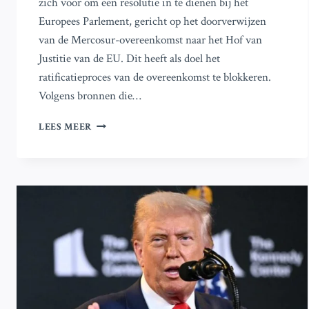
zich voor om een resolutie in te dienen bij het
Europees Parlement, gericht op het doorverwijzen
van de Mercosur-overeenkomst naar het Hof van
Justitie van de EU. Dit heeft als doel het
ratificatieproces van de overeenkomst te blokkeren.
Volgens bronnen die…
LINKSE
LEES MEER
EUROPARLEMENTARIËRS
DRINGEN
AAN
OP
UITDAGING
VAN
MERCOSUR-
DEAL
BIJ
EU-
HOF