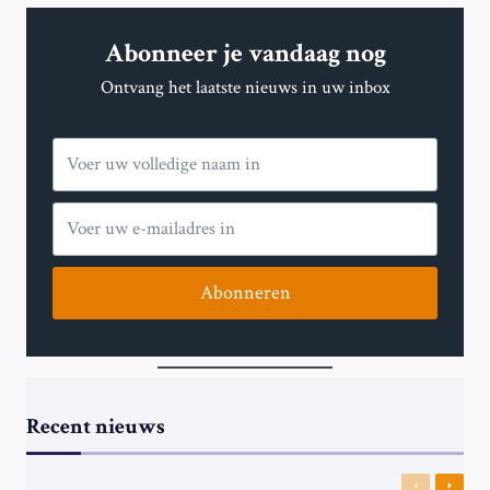
THANH
NGUYEN
Abonneer je vandaag nog
OVER
DE
Ontvang het laatste nieuws in uw inbox
GEVOLGEN
VAN
HET
UITSPREKEN
TEGEN
ONRECHT
Abonneren
Recent nieuws