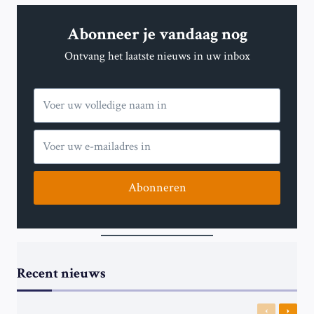
COLLEGE:
HOE
Abonneer je vandaag nog
HET
ZUIDEN
Ontvang het laatste nieuws in uw inbox
SLAVERIJ
GEBRUIKTE
VOOR
POLITIEK
VOORDEEL
Abonneren
Recent nieuws