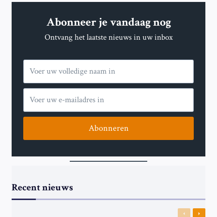
VERS
FRUIT
Abonneer je vandaag nog
VERKOCHT
VOOR
Ontvang het laatste nieuws in uw inbox
MILJOENEN
BIJ
SOTHEBY’S
Abonneren
Recent nieuws