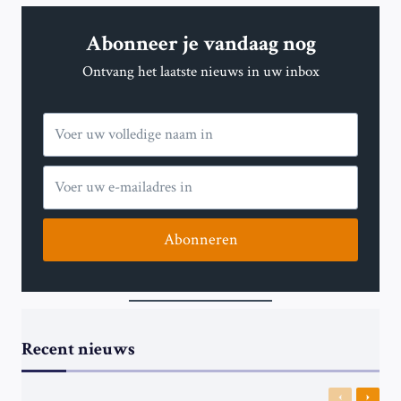
OP
SOMALIËR
Abonneer je vandaag nog
IN
DEN
Ontvang het laatste nieuws in uw inbox
HAAG
ONTKENNEN
ELKAARS
BESCHULDIGINGEN
Abonneren
Recent nieuws