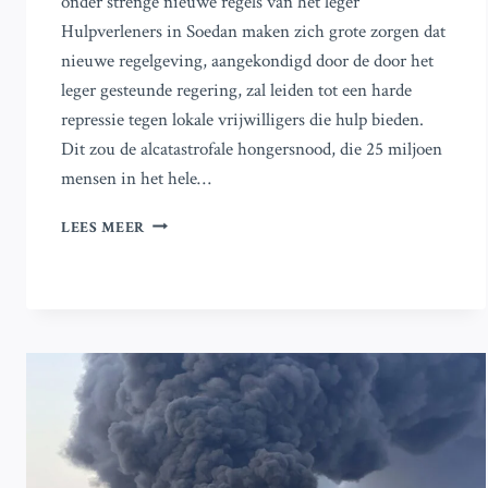
onder strenge nieuwe regels van het leger
Hulpverleners in Soedan maken zich grote zorgen dat
nieuwe regelgeving, aangekondigd door de door het
leger gesteunde regering, zal leiden tot een harde
repressie tegen lokale vrijwilligers die hulp bieden.
Dit zou de alcatastrofale hongersnood, die 25 miljoen
mensen in het hele…
HULPVERLENERS
LEES MEER
IN
SUDAN
VREZEN
VOOR
REPRESSIE
DOOR
STRIKTE
NIEUWE
LEGERREGELS