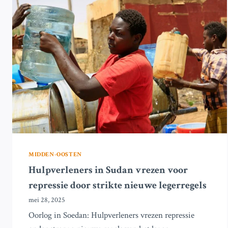
LOPEN
‘RISICO
OP
HONGERSNOOD’,
WAARSCHUWT
DE
VN
MIDDEN-OOSTEN
Hulpverleners in Sudan vrezen voor
repressie door strikte nieuwe legerregels
mei 28, 2025
Oorlog in Soedan: Hulpverleners vrezen repressie