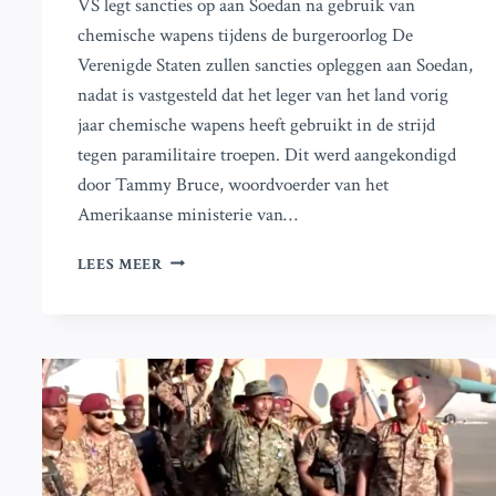
VS legt sancties op aan Soedan na gebruik van
chemische wapens tijdens de burgeroorlog De
Verenigde Staten zullen sancties opleggen aan Soedan,
nadat is vastgesteld dat het leger van het land vorig
jaar chemische wapens heeft gebruikt in de strijd
tegen paramilitaire troepen. Dit werd aangekondigd
door Tammy Bruce, woordvoerder van het
Amerikaanse ministerie van…
VS
LEES MEER
LEGT
SANCTIES
OP
AAN
SOEDAN
NA
UITSPRAAK
OVER
GEBRUIK
VAN