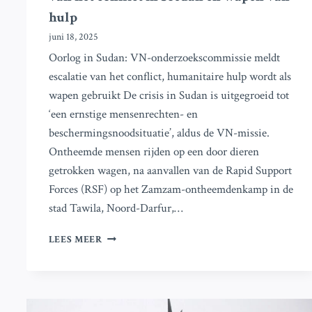
hulp
juni 18, 2025
Oorlog in Sudan: VN-onderzoekscommissie meldt
escalatie van het conflict, humanitaire hulp wordt als
wapen gebruikt De crisis in Sudan is uitgegroeid tot
‘een ernstige mensenrechten- en
beschermingsnoodsituatie’, aldus de VN-missie.
Ontheemde mensen rijden op een door dieren
getrokken wagen, na aanvallen van de Rapid Support
Forces (RSF) op het Zamzam-ontheemdenkamp in de
stad Tawila, Noord-Darfur,…
VN-
LEES MEER
ONDERZOEKSCOMMISSIE
MELDT
ESCALATIE
VAN
HET