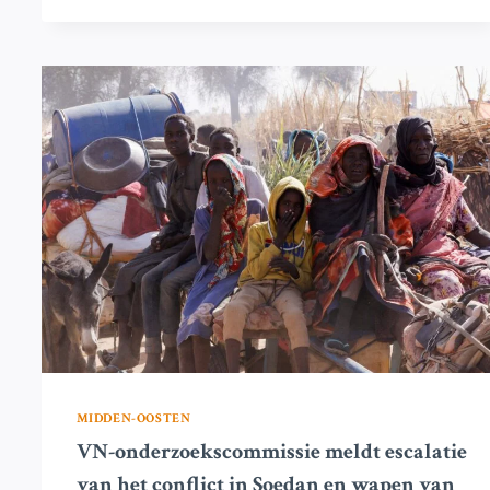
UITBRAAK
VERWOEST
VLUCHTELINGENKAMPEN
IN
SOEDAN
MIDDEN-OOSTEN
VN-onderzoekscommissie meldt escalatie
van het conflict in Soedan en wapen van