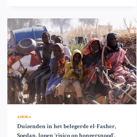
BERGEN:
DE
ALLIANTIE
DIE
DE
BURGEROORLOG
IN
SOEDAN
HERVORMT
AFRIKA
Duizenden in het belegerde el-Fasher,
Soedan, lopen ‘risico op hongersnood’,