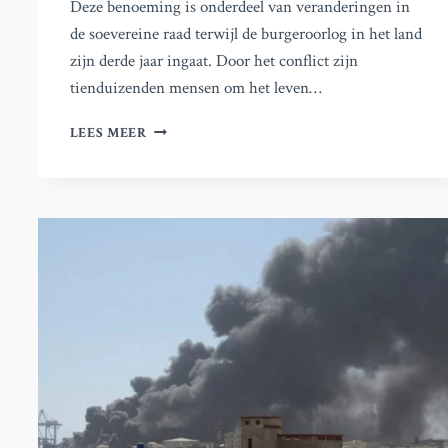
Deze benoeming is onderdeel van veranderingen in
de soevereine raad terwijl de burgeroorlog in het land
zijn derde jaar ingaat. Door het conflict zijn
tienduizenden mensen om het leven…
LEIDER
LEES MEER
VAN
HET
SUDANESE
LEGER,
AL-
BURHAN,
BENOEMT
VOORMALIG
VN-
FUNCTIONARIS
TOT
PREMIER