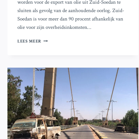
worden voor de export van olie uit Zuid-Soedan te
sluiten als gevolg van de aanhoudende oorlog. Zuid-
Soedan is voor meer dan 90 procent afhankelijk van
olie voor zijn overheidsinkomsten…
ZUID-
LEES MEER
SOEDAN
IN
SPANNING
DOOR
DREIGING
VAN
OORLOG
IN
SOEDAN
VOOR
CRUCIALE
OLIE-
INDUSTRIE