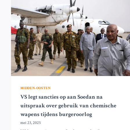
CONFLICT
IN
SOEDAN
EN
WAPEN
VAN
HULP
MIDDEN-OOSTEN
VS legt sancties op aan Soedan na
uitspraak over gebruik van chemische
wapens tijdens burgeroorlog
mei 23, 2025