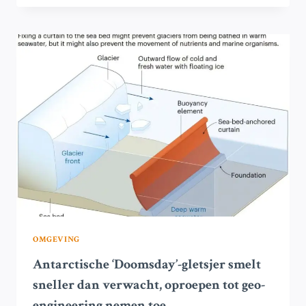
KUSTLIJNEN:
OVERSTROMINGSDREIGING
KOMT
VROEGER
DAN
VERWACHT
OMGEVING
Antarctische ‘Doomsday’-gletsjer smelt
sneller dan verwacht, oproepen tot geo-
engineering nemen toe