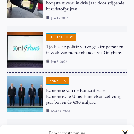
hoogste niveau in drie jaar door stijgende
brandstofprijzen
Jun 13, 2026
TECHNOLOGY
Tjechische politie vervolgt vier personen
in zaak van mensenhandel via OnlyFans
Jun 3, 2026
ZAKELIJK
Economie van de Euraziatische
Economische Unie: Handelsomzet vorig
jaar boven de €80 miljard
Mei 29, 2026
ZAKELIJK
Beheer toestemming