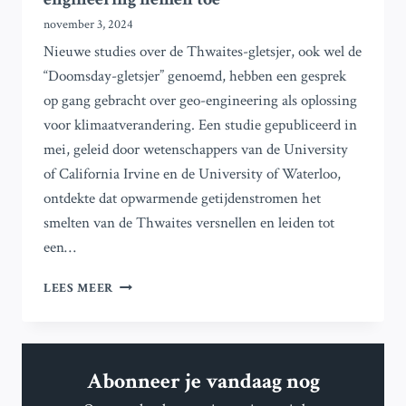
november 3, 2024
Nieuwe studies over de Thwaites-gletsjer, ook wel de
“Doomsday-gletsjer” genoemd, hebben een gesprek
op gang gebracht over geo-engineering als oplossing
voor klimaatverandering. Een studie gepubliceerd in
mei, geleid door wetenschappers van de University
of California Irvine en de University of Waterloo,
ontdekte dat opwarmende getijdenstromen het
smelten van de Thwaites versnellen en leiden tot
een…
ANTARCTISCHE
LEES MEER
‘DOOMSDAY’-
GLETSJER
SMELT
SNELLER
Abonneer je vandaag nog
DAN
VERWACHT,