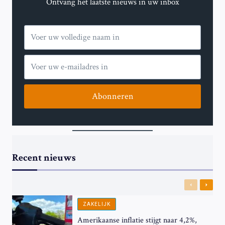
Ontvang het laatste nieuws in uw inbox
OPROEPEN
TOT
GEO-
ENGINEERING
NEMEN
TOE
Abonneren
Recent nieuws
Previous
Next
ZAKELIJK
Amerikaanse inflatie stijgt naar 4,2%,