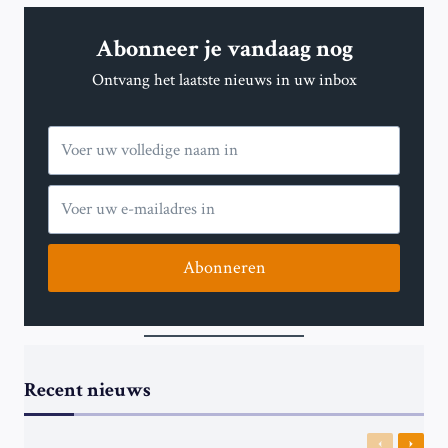
NAAR
30
Abonneer je vandaag nog
KM/U
OP
Ontvang het laatste nieuws in uw inbox
ALLE
STRATEN
ZONDER
APARTE
FIETSPADEN
Abonneren
Recent nieuws