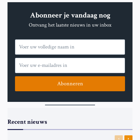
INDIA
GEPREZEN
Abonneer je vandaag nog
ALS
‘EEN
Ontvang het laatste nieuws in uw inbox
VAN
DE
GROOTSTE
SNELLE
BOWLERS
ALLER
TIJDEN’
Abonneren
Recent nieuws