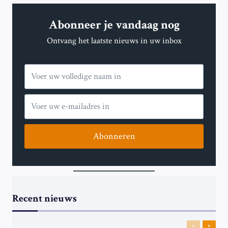
MOET
ZIJN
Abonneer je vandaag nog
EN
NIET
Ontvang het laatste nieuws in uw inbox
OVERGEWAARDEERD,
OM
EUROPESE
MKB’S
TE
ONDERSTEUNEN
Abonneren
Recent nieuws