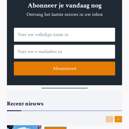
Abonneer je vandaag nog
AANVALLEN
NU
Ontvang het laatste nieuws in uw inbox
DE
SPANNINGEN
TOENEMEN?
Abonneren
Recent nieuws
Previous
Next