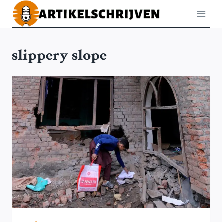
Doorgaan
naar
inhoud
slippery slope