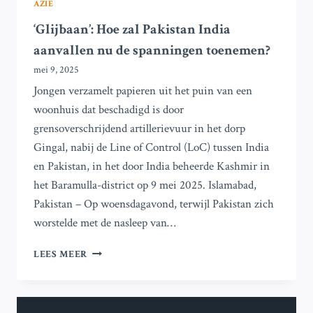
AZIË
‘Glijbaan’: Hoe zal Pakistan India
aanvallen nu de spanningen toenemen?
mei 9, 2025
Jongen verzamelt papieren uit het puin van een
woonhuis dat beschadigd is door
grensoverschrijdend artillerievuur in het dorp
Gingal, nabij de Line of Control (LoC) tussen India
en Pakistan, in het door India beheerde Kashmir in
het Baramulla-district op 9 mei 2025. Islamabad,
Pakistan – Op woensdagavond, terwijl Pakistan zich
worstelde met de nasleep van…
‘GLIJBAAN’:
LEES MEER
HOE
ZAL
PAKISTAN
INDIA