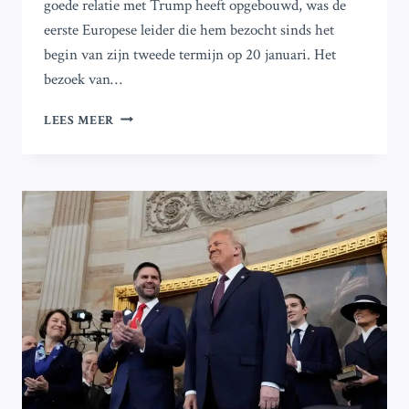
goede relatie met Trump heeft opgebouwd, was de
eerste Europese leider die hem bezocht sinds het
begin van zijn tweede termijn op 20 januari. Het
bezoek van…
BELANGRIJKE
LEES MEER
INZICHTEN
UIT
DE
ONTMOETING
TUSSEN
DONALD
TRUMP
EN
EMMANUEL
MACRON