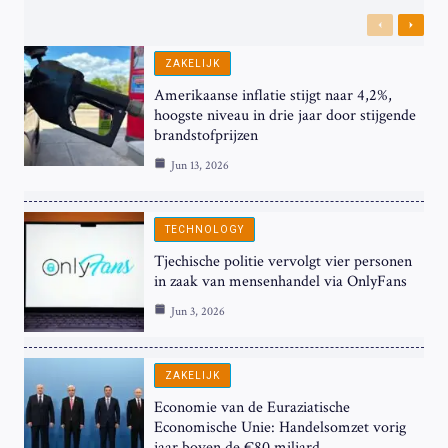
Previous
Next
ZAKELIJK
Amerikaanse inflatie stijgt naar 4,2%,
hoogste niveau in drie jaar door stijgende
brandstofprijzen
Jun 13, 2026
TECHNOLOGY
Tjechische politie vervolgt vier personen
in zaak van mensenhandel via OnlyFans
Jun 3, 2026
ZAKELIJK
Economie van de Euraziatische
Economische Unie: Handelsomzet vorig
jaar boven de €80 miljard