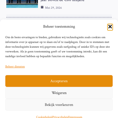
Mei 29, 2026
ZAKELIJK
Beheer toestemming
ECB Renteverhoging in de Schijnwerpers:
Om de beste ervaringen te bieden, gebruiken wij technologieën zoals cookies om
Hardnekkige Inflatie bij de ‘Grote Vier’
informatie over je apparaat op te slaan en/of te raadplegen. Door in te stemmen met
van de Eurozone
deze technologieën kunnen wij gegevens zoals surfgedrag of unieke ID's op deze site
Mei 29, 2026
verwerken. Als je geen toestemming geeft of uw toestemming intrekt, kan dit een
nadelige invloed hebben op bepaalde functies en mogelijkheden.
Beheer diensten
Accepteren
Sitemap
Contact
Privacybeleid (EU)
Impressum
Weigeren
Cookiebeleid (EU)
Bekijk voorkeuren
© 2026 artikelschrijven.nl
Cookiebeleid
Privacybeleid
Impressum