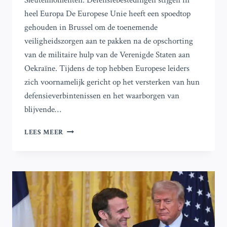
Sleutelmomenten: Defensiebestedingen stijgen in
heel Europa De Europese Unie heeft een spoedtop
gehouden in Brussel om de toenemende
veiligheidszorgen aan te pakken na de opschorting
van de militaire hulp van de Verenigde Staten aan
Oekraïne. Tijdens de top hebben Europese leiders
zich voornamelijk gericht op het versterken van hun
defensieverbintenissen en het waarborgen van
blijvende…
BELANGRIJKSTE
LEES MEER
CONCLUSIES
VAN
DE
EUROPESE
NOODTOP
OVER
OEKRAÏNE