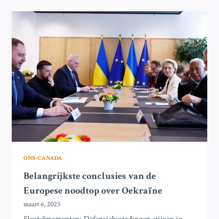
DE
BIJEENKOMST
TUSSEN
DONALD
TRUMP
EN
DE
CANADESE
PREMIER
MARK
CARNEY
ONS-CANADA
Belangrijkste conclusies van de
Europese noodtop over Oekraïne
maart 6, 2025