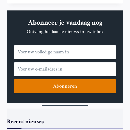
VAN
DE
BEËDIGING
Abonneer je vandaag nog
VAN
DONALD
Ontvang het laatste nieuws in uw inbox
TRUMP
ALS
47STE
PRESIDENT
VAN
DE
VS
Abonneren
Recent nieuws