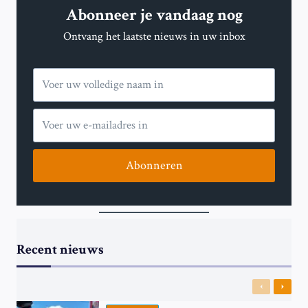
Abonneer je vandaag nog
OM
GEEN
Ontvang het laatste nieuws in uw inbox
KINDEREN
TE
KRIJGEN
Abonneren
Recent nieuws
Previous
Next