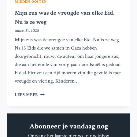
MIDDEN-OOSTEN
Mijn zus was de vreugde van elke Eid.
Nu is ze weg
maart 31, 2025
Mijn zus was de vreugde van elke Eid. Nu is ze weg
Na 13 Eids die we samen in Gaza hebben
doorgebracht, rouwt de auteur om haar jongere zus,
die aan het einde van vorig jaar door Israël is gedood.
Eid al-Fitr zou een tijd moeten zijn die gevuld is met
vreugde en viering. Kinderen…
MIJN
LEES MEER
ZUS
WAS
DE
VREUGDE
Abonneer je vandaag nog
VAN
ELKE
Ontvang het laatste nieuws in uw inbox