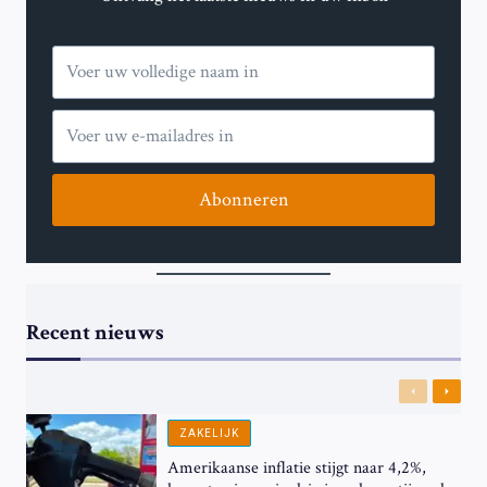
EID.
NU
IS
ZE
WEG
Abonneren
Recent nieuws
Previous
Next
ZAKELIJK
Amerikaanse inflatie stijgt naar 4,2%,