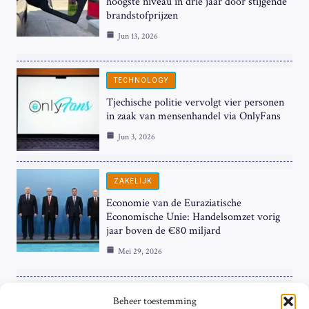
hoogste niveau in drie jaar door stijgende
brandstofprijzen
Jun 13, 2026
TECHNOLOGY
Tjechische politie vervolgt vier personen
in zaak van mensenhandel via OnlyFans
Jun 3, 2026
ZAKELIJK
Economie van de Euraziatische
Economische Unie: Handelsomzet vorig
jaar boven de €80 miljard
Mei 29, 2026
ZAKELIJK
Beheer toestemming