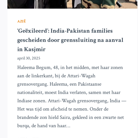
AZIË
‘Geëxileerd’: India-Pakistan families
gescheiden door grenssluiting na aanval
in Kasjmir
april 30, 2025
Haleema Begum, 48, in het midden, met haar zonen
aan de linkerkant, bij de Attari-Wagah
grensovergang. Haleema, een Pakistaanse
nationaliteit, moest India verlaten, samen met haar
Indiase zonen. Attari-Wagah grensovergang, India —
Het was tijd om afscheid te nemen. Onder de
brandende zon hield Saira, gekleed in een zwarte net
burqa, de hand van haar…
‘GEËXILEERD’: