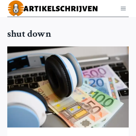
Doorgaan
naar
inhoud
shut down