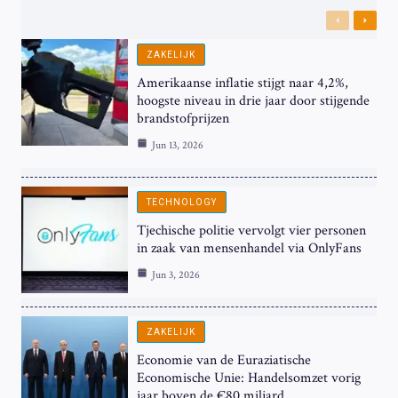
Previous
Next
ZAKELIJK
Amerikaanse inflatie stijgt naar 4,2%,
hoogste niveau in drie jaar door stijgende
brandstofprijzen
Jun 13, 2026
TECHNOLOGY
Tjechische politie vervolgt vier personen
in zaak van mensenhandel via OnlyFans
Jun 3, 2026
ZAKELIJK
Economie van de Euraziatische
Economische Unie: Handelsomzet vorig
jaar boven de €80 miljard