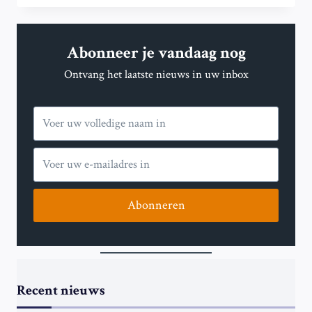
OF
STERVEN’:
VS
Abonneer je vandaag nog
KOPPELT
€1,7
Ontvang het laatste nieuws in uw inbox
MILJARD
VN-
HULPPAKKET
AAN
INGRIJPENDE
HERVORMINGEN
Abonneren
Recent nieuws