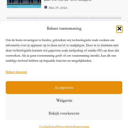
Mei 29, 2026
ZAKELIJK
Beheer toestemming
ECB Renteverhoging in de Schijnwerpers:
Om de beste ervaringen te bieden, gebruiken wij technologieën zoals cookies om
Hardnekkige Inflatie bij de ‘Grote Vier’
informatie over je apparaat op te slaan en/of te raadplegen. Door in te stemmen met
van de Eurozone
deze technologieën kunnen wij gegevens zoals surfgedrag of unieke ID's op deze site
Mei 29, 2026
verwerken. Als je geen toestemming geeft of uw toestemming intrekt, kan dit een
nadelige invloed hebben op bepaalde functies en mogelijkheden.
Beheer diensten
Accepteren
Sitemap
Contact
Privacybeleid (EU)
Impressum
Weigeren
Cookiebeleid (EU)
Bekijk voorkeuren
© 2026 artikelschrijven.nl
Cookiebeleid
Privacybeleid
Impressum