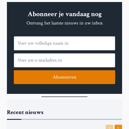
DIENSTEN
IN
Abonneer je vandaag nog
DE
EUROZONE
Ontvang het laatste nieuws in uw inbox
IN
DECEMBER,
MAAR
POLITIEKE
PROBLEMEN
BLIJVEN
AANHOUDEN
Abonneren
Recent nieuws