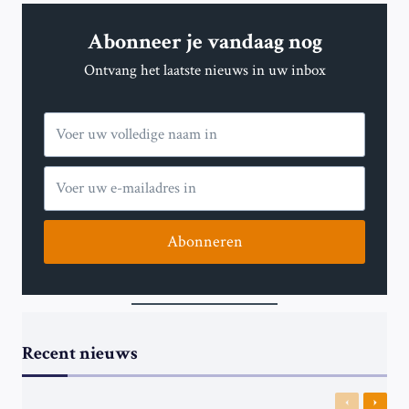
ALGENBLOEI
IN
Abonneer je vandaag nog
REAL-
TIME
Ontvang het laatste nieuws in uw inbox
Abonneren
Recent nieuws