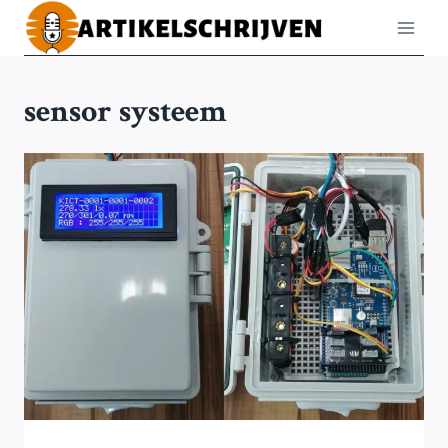
Doorgaan
naar
inhoud
sensor systeem