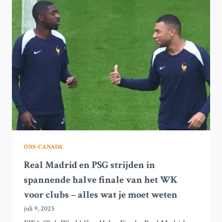
EN
BEREIDT
ZICH
VOOR
OP
HALVE
FINALE
TEGEN
AUGER-
ALIASSIME
ONS-CANADA
Real Madrid en PSG strijden in
spannende halve finale van het WK
voor clubs – alles wat je moet weten
juli 9, 2025