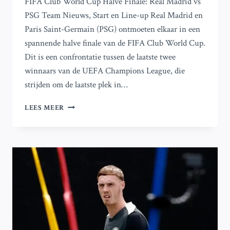
FIFA Club World Cup Halve Finale: Real Madrid vs
PSG Team Nieuws, Start en Line-up Real Madrid en
Paris Saint-Germain (PSG) ontmoeten elkaar in een
spannende halve finale van de FIFA Club World Cup.
Dit is een confrontatie tussen de laatste twee
winnaars van de UEFA Champions League, die
strijden om de laatste plek in…
REAL
LEES MEER
MADRID
EN
PSG
STRIJDEN
IN
SPANNENDE
HALVE
FINALE
VAN
HET
WK