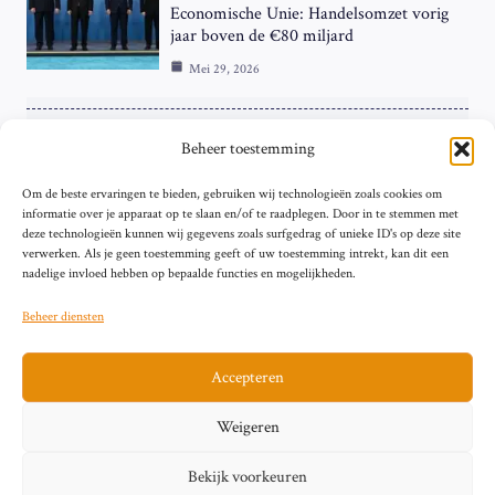
Economische Unie: Handelsomzet vorig
jaar boven de €80 miljard
Mei 29, 2026
ZAKELIJK
Beheer toestemming
ECB Renteverhoging in de Schijnwerpers:
Om de beste ervaringen te bieden, gebruiken wij technologieën zoals cookies om
Hardnekkige Inflatie bij de ‘Grote Vier’
informatie over je apparaat op te slaan en/of te raadplegen. Door in te stemmen met
van de Eurozone
deze technologieën kunnen wij gegevens zoals surfgedrag of unieke ID's op deze site
Mei 29, 2026
verwerken. Als je geen toestemming geeft of uw toestemming intrekt, kan dit een
nadelige invloed hebben op bepaalde functies en mogelijkheden.
Beheer diensten
Accepteren
Sitemap
Contact
Privacybeleid (EU)
Impressum
Weigeren
Cookiebeleid (EU)
Bekijk voorkeuren
© 2026 artikelschrijven.nl