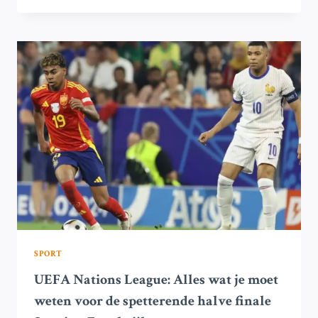
DE
SHOW
TERWIJL
SPANJE
FRANKRIJK
VERSLAAT
MET
5-
4
IN
SPANNENDE
NATIONS
LEAGUE
HALVE
FINALE
SPORT
UEFA Nations League: Alles wat je moet
weten voor de spetterende halve finale