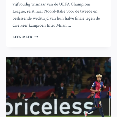
vijfvoudig winnaar van de UEFA Champions
League, reist naar Noord-Italië voor de tweede en
beslissende wedstrijd van hun halve finale tegen de
drie keer kampioen Inter Milan….
CHAMPIONS
LEES MEER
LEAGUE:
ALLES
WAT
JE
MOET
WETEN
VOOR
DE
HALVE
FINALE
TUSSEN
BARCELONA
EN
INTER