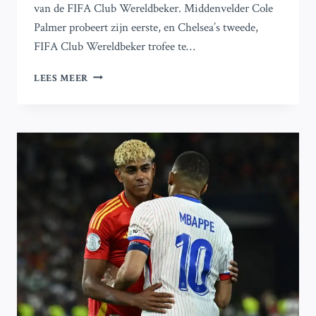
van de FIFA Club Wereldbeker. Middenvelder Cole
Palmer probeert zijn eerste, en Chelsea’s tweede,
FIFA Club Wereldbeker trofee te…
CHELSEA
LEES MEER
EN
FLUMINENSE
STRIJDEN
OM
PLAATS
IN
DE
FINALE
VAN
HET
FIFA
CLUB
WERELDKAMPIOENSCHAP
–
ALLES
WAT