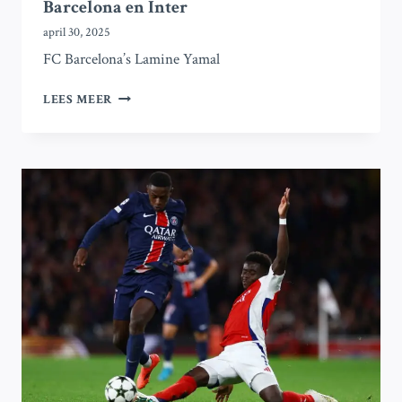
Barcelona en Inter
april 30, 2025
FC Barcelona’s Lamine Yamal
CHAMPIONS
LEES MEER
LEAGUE:
ALLES
WAT
JE
MOET
WETEN
VOOR
DE
HALVE
FINALE
TUSSEN
BARCELONA
EN
INTER