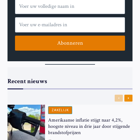
JE
MOET
WETEN
VOOR
DE
SEIZOENSOPENER
Abonneren
Recent nieuws
Previous
Next
ZAKELIJK
Amerikaanse inflatie stijgt naar 4,2%,
hoogste niveau in drie jaar door stijgende
brandstofprijzen