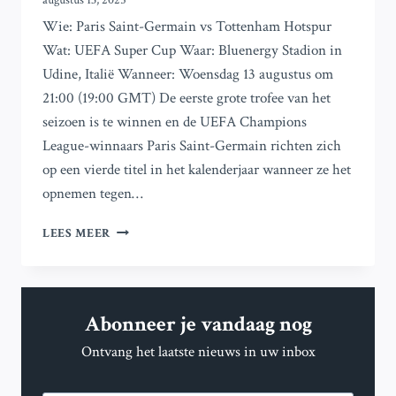
augustus 13, 2025
Wie: Paris Saint-Germain vs Tottenham Hotspur
Wat: UEFA Super Cup Waar: Bluenergy Stadion in
Udine, Italië Wanneer: Woensdag 13 augustus om
21:00 (19:00 GMT) De eerste grote trofee van het
seizoen is te winnen en de UEFA Champions
League-winnaars Paris Saint-Germain richten zich
op een vierde titel in het kalenderjaar wanneer ze het
opnemen tegen…
PSG
LEES MEER
TEGEN
TOTTENHAM
IN
DE
Abonneer je vandaag nog
UEFA
SUPERCUP:
Ontvang het laatste nieuws in uw inbox
ALLES
WAT