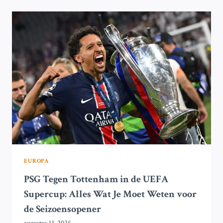
REAL
MADRID
OSASUNA
VERSLAAT
IN
SEIZOENSOPENER
LA
LIGA
EUROPA
PSG Tegen Tottenham in de UEFA
Supercup: Alles Wat Je Moet Weten voor
de Seizoensopener