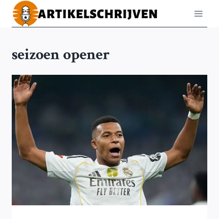
Doorgaan
naar
inhoud
seizoen opener