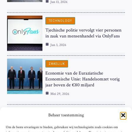
Jun 13, 2026
TECHNOLOGY
Tjechische politie vervolgt vier personen
in zaak van mensenhandel via OnlyFans
Jun 3, 2026
ZAKELIJK
Economie van de Euraziatische
Economische Unie: Handelsomzet vorig
jaar boven de €80 miljard
Mei 29, 2026
ZAKELIJK
Beheer toestemming
ECB Renteverhoging in de Schijnwerpers:
Om de beste ervaringen te bieden, gebruiken wij technologieën zoals cookies om
Hardnekkige Inflatie bij de ‘Grote Vier’