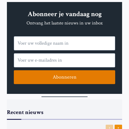
INTREKKING
VAN
Abonneer je vandaag nog
VISA
VOOR
Ontvang het laatste nieuws in uw inbox
CHINESE
STUDENTEN
AAN
Abonneren
Recent nieuws