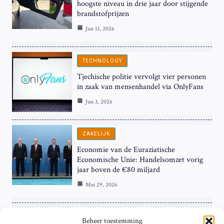
hoogste niveau in drie jaar door stijgende
brandstofprijzen
Jun 13, 2026
TECHNOLOGY
Tjechische politie vervolgt vier personen
in zaak van mensenhandel via OnlyFans
Jun 3, 2026
ZAKELIJK
Economie van de Euraziatische
Economische Unie: Handelsomzet vorig
jaar boven de €80 miljard
Mei 29, 2026
ZAKELIJK
Beheer toestemming