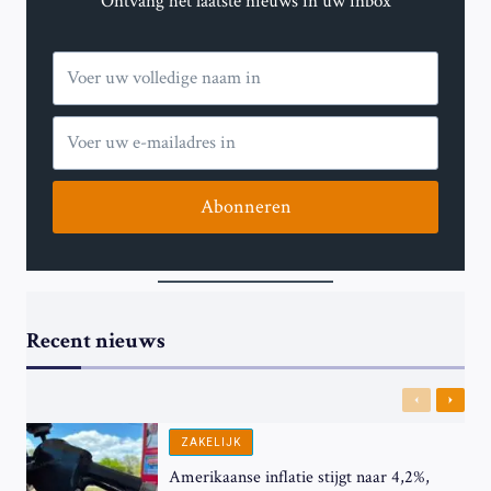
Ontvang het laatste nieuws in uw inbox
IN
MIAMI
Abonneren
Recent nieuws
Previous
Next
ZAKELIJK
Amerikaanse inflatie stijgt naar 4,2%,