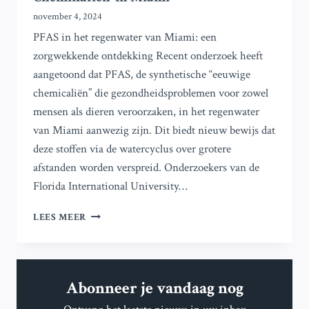
november 4, 2024
PFAS in het regenwater van Miami: een
zorgwekkende ontdekking Recent onderzoek heeft
aangetoond dat PFAS, de synthetische “eeuwige
chemicaliën” die gezondheidsproblemen voor zowel
mensen als dieren veroorzaken, in het regenwater
van Miami aanwezig zijn. Dit biedt nieuw bewijs dat
deze stoffen via de watercyclus over grotere
afstanden worden verspreid. Onderzoekers van de
Florida International University…
REGENWATERMONSTERS
LEES MEER
ONTHULLEN
AANWEZIGHEID
VAN
‘VOOR
Abonneer je vandaag nog
ALTIJD
CHEMIKALIËN’