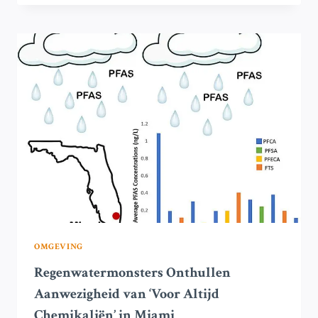
VANGEN
BIJNA
ALLE
MICROPLASTICS
UIT
REGENWATER
OMGEVING
Regenwatermonsters Onthullen
Aanwezigheid van ‘Voor Altijd
Chemikaliën’ in Miami