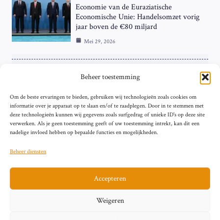
Economie van de Euraziatische
Economische Unie: Handelsomzet vorig
jaar boven de €80 miljard
Mei 29, 2026
ZAKELIJK
Beheer toestemming
ECB Renteverhoging in de Schijnwerpers:
Om de beste ervaringen te bieden, gebruiken wij technologieën zoals cookies om
Hardnekkige Inflatie bij de ‘Grote Vier’
informatie over je apparaat op te slaan en/of te raadplegen. Door in te stemmen met
van de Eurozone
deze technologieën kunnen wij gegevens zoals surfgedrag of unieke ID's op deze site
Mei 29, 2026
verwerken. Als je geen toestemming geeft of uw toestemming intrekt, kan dit een
nadelige invloed hebben op bepaalde functies en mogelijkheden.
Beheer diensten
Accepteren
Sitemap
Contact
Privacybeleid (EU)
Impressum
Weigeren
Cookiebeleid (EU)