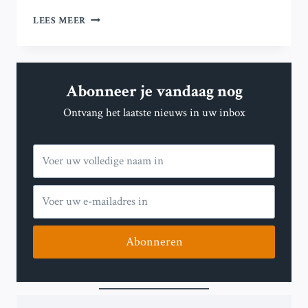
VERBORGEN
LEES MEER
KOOLSTOFRECYCLERS
OP
AARDE:
ZWAVELBACTERIËN
Abonneer je vandaag nog
WERKEN
SAMEN
Ontvang het laatste nieuws in uw inbox
OM
ORGANISCHE
STOFFEN
IN
DE
ZEEBODEM
AF
TE
BREKEN
Abonneren