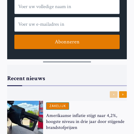
BIJ
‘MISHANDELING’
VAN
EX-
PREMIER
IN
DE
Abonneren
GEVANGENIS
Recent nieuws
Previous
Next
ZAKELIJK
Amerikaanse inflatie stijgt naar 4,2%,
hoogste niveau in drie jaar door stijgende
brandstofprijzen