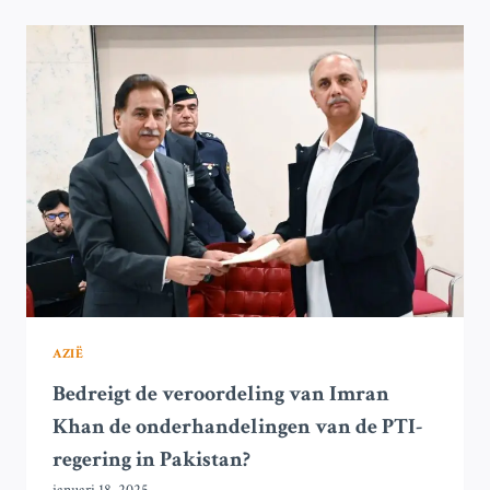
PAKISTAN
VERERGERT
NU
PTI
ZICH
TERUGTREKT
UIT
ONDERHANDELINGEN
AZIË
Bedreigt de veroordeling van Imran
Khan de onderhandelingen van de PTI-
regering in Pakistan?