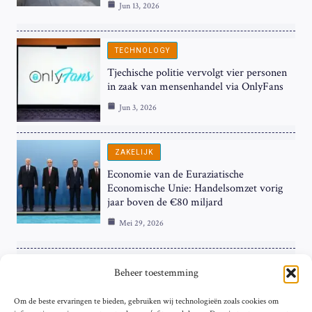
Jun 13, 2026
TECHNOLOGY
Tjechische politie vervolgt vier personen
in zaak van mensenhandel via OnlyFans
Jun 3, 2026
ZAKELIJK
Economie van de Euraziatische
Economische Unie: Handelsomzet vorig
jaar boven de €80 miljard
Mei 29, 2026
ZAKELIJK
Beheer toestemming
ECB Renteverhoging in de Schijnwerpers:
Om de beste ervaringen te bieden, gebruiken wij technologieën zoals cookies om
Hardnekkige Inflatie bij de ‘Grote Vier’