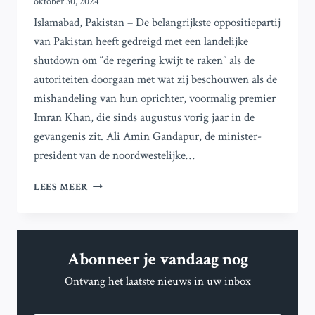
oktober 30, 2024
Islamabad, Pakistan – De belangrijkste oppositiepartij
van Pakistan heeft gedreigd met een landelijke
shutdown om “de regering kwijt te raken” als de
autoriteiten doorgaan met wat zij beschouwen als de
mishandeling van hun oprichter, voormalig premier
Imran Khan, die sinds augustus vorig jaar in de
gevangenis zit. Ali Amin Gandapur, de minister-
president van de noordwestelijke…
PTI
LEES MEER
VAN
IMRAN
KHAN
DREIGT
Abonneer je vandaag nog
MET
SLUITING
Ontvang het laatste nieuws in uw inbox
VAN
PAKISTAN