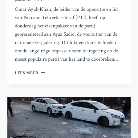
januari 18, 2025
Omar Ayub Khan, de leider van de oppositie en lid
van Pakistan Tehreek-e-Insaf (PTI), heeft op
donderdag het eisenpakket van de partij
gepresenteerd aan Ayaz Sadiq, de voorzitter van de
nationale vergadering. Dit lijkt een kans te bieden
om de langdurige impasse tussen de regering en de
meest populaire partij van het land te doorbreken….
BEDREIGT
LEES MEER
DE
VEROORDELING
VAN
IMRAN
KHAN
DE
ONDERHANDELINGEN
VAN
DE
PTI-