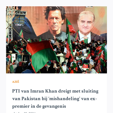
ISLAMABAD
IN
PAKISTAN
IN
SPANNING
VOOR
PTI
BELEGERING
AZIË
PTI van Imran Khan dreigt met sluiting
van Pakistan bij ‘mishandeling’ van ex-
premier in de gevangenis