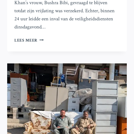
Khan’s vrouw, Bushra Bibi, gevraagd te blijven
totdat zijn vrijlating was verzekerd. Echter, binnen
24 uur leidde een inval van de veiligheidsdiensten
dinsdagavond…
WAT
LEES MEER
ZIJN
DE
VOLGENDE
STAPPEN
VOOR
IMRAN
KHAN’S
PTI
NA
DE
TEGENSLAG
VAN
HET
PROTEST
IN