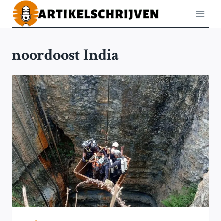
Doorgaan
naar
inhoud
noordoost India