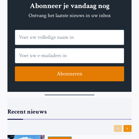
Abonneer je vandaag nog
HET
NOORDOOSTEN
Ontvang het laatste nieuws in uw inbox
VAN
INDIA
Abonneren
Recent nieuws
Previous
Next