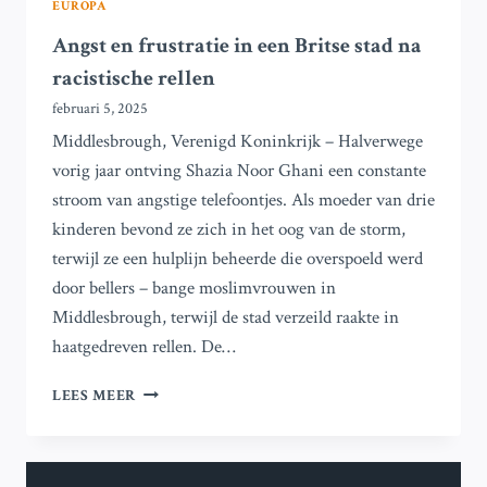
EUROPA
Angst en frustratie in een Britse stad na
racistische rellen
februari 5, 2025
Middlesbrough, Verenigd Koninkrijk – Halverwege
vorig jaar ontving Shazia Noor Ghani een constante
stroom van angstige telefoontjes. Als moeder van drie
kinderen bevond ze zich in het oog van de storm,
terwijl ze een hulplijn beheerde die overspoeld werd
door bellers – bange moslimvrouwen in
Middlesbrough, terwijl de stad verzeild raakte in
haatgedreven rellen. De…
ANGST
LEES MEER
EN
FRUSTRATIE
IN
EEN