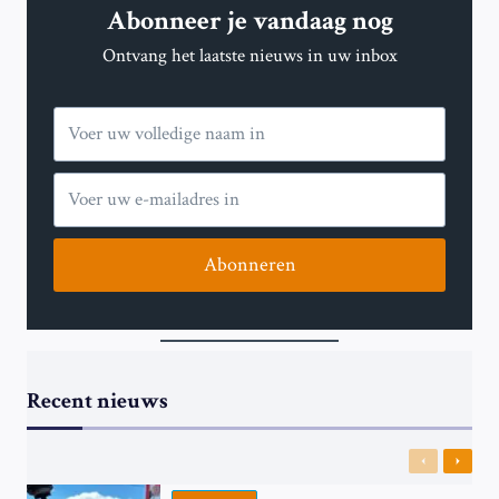
Abonneer je vandaag nog
BRITSE
STAD
Ontvang het laatste nieuws in uw inbox
NA
RACISTISCHE
RELLEN
Abonneren
Recent nieuws
Previous
Next