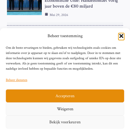
Economische Unie: Handelsomzet vorig
jaar boven de €80 miljard
Mei 29, 2026
ZAKELIJK
Beheer toestemming
ECB Renteverhoging in de Schijnwerpers:
Om de beste ervaringen te bieden, gebruiken wij technologieën zoals cookies om
Hardnekkige Inflatie bij de ‘Grote Vier’
informatie over je apparaat op te slaan en/of te raadplegen. Door in te stemmen met
van de Eurozone
deze technologieën kunnen wij gegevens zoals surfgedrag of unieke ID's op deze site
Mei 29, 2026
verwerken. Als je geen toestemming geeft of uw toestemming intrekt, kan dit een
nadelige invloed hebben op bepaalde functies en mogelijkheden.
Beheer diensten
Accepteren
Sitemap
Contact
Privacybeleid (EU)
Impressum
Weigeren
Cookiebeleid (EU)
Bekijk voorkeuren
© 2026 artikelschrijven.nl