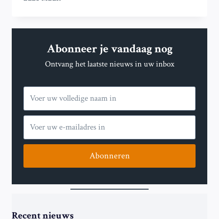
STELT
CODE
GEEL
IN
Abonneer je vandaag nog
VOOR
STERKE
Ontvang het laatste nieuws in uw inbox
WINDEN
IN
NOORD-
NEDERLAND
Abonneren
Recent nieuws