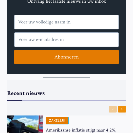
Ontvang het laatste nieuws in uw inbox
MEER
DAN
40.000
PERSONEN
IN
NEDERLAND
GESTOLEN
Abonneren
Recent nieuws
Previous
Next
ZAKELIJK
Amerikaanse inflatie stijgt naar 4,2%,