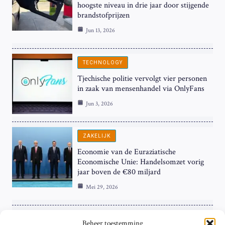
hoogste niveau in drie jaar door stijgende
brandstofprijzen
Jun 13, 2026
TECHNOLOGY
Tjechische politie vervolgt vier personen
in zaak van mensenhandel via OnlyFans
Jun 3, 2026
ZAKELIJK
Economie van de Euraziatische
Economische Unie: Handelsomzet vorig
jaar boven de €80 miljard
Mei 29, 2026
ZAKELIJK
Beheer toestemming