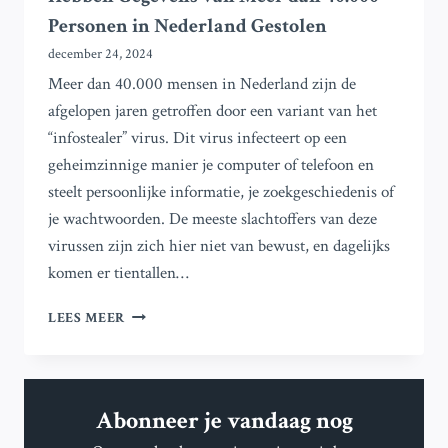
Personen in Nederland Gestolen
december 24, 2024
Meer dan 40.000 mensen in Nederland zijn de
afgelopen jaren getroffen door een variant van het
“infostealer” virus. Dit virus infecteert op een
geheimzinnige manier je computer of telefoon en
steelt persoonlijke informatie, je zoekgeschiedenis of
je wachtwoorden. De meeste slachtoffers van deze
virussen zijn zich hier niet van bewust, en dagelijks
komen er tientallen…
INFO-
LEES MEER
STEALERS:
COMPUTER
VIRUSSEN
HEBBEN
Abonneer je vandaag nog
GEGEVENS
VAN