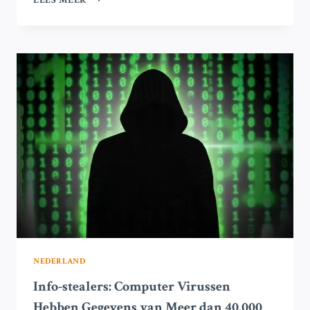
LEES MEER
BESCHULDIGT
DE
RUSSISCHE
FSB
VAN
HET
GEBRUIK
VAN
MALWARE
TEGEN
BUITENLANDSE
AMBASSADES
NEDERLAND
Info-stealers: Computer Virussen
Hebben Gegevens van Meer dan 40.000