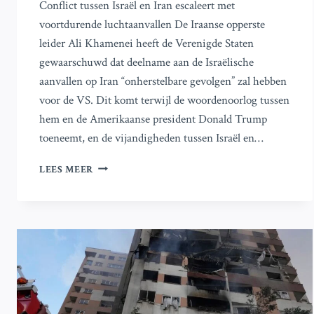
Conflict tussen Israël en Iran escaleert met
voortdurende luchtaanvallen De Iraanse opperste
leider Ali Khamenei heeft de Verenigde Staten
gewaarschuwd dat deelname aan de Israëlische
aanvallen op Iran “onherstelbare gevolgen” zal hebben
voor de VS. Dit komt terwijl de woordenoorlog tussen
hem en de Amerikaanse president Donald Trump
toeneemt, en de vijandigheden tussen Israël en…
ISRAËL-
LEES MEER
IRAN
CONFLICT
ESCALATES:
VOORTDURENDE
LUCHTAANVALLEN
TE
MIDDEN
VAN
WOORD
OORLOG