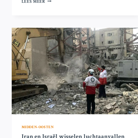
LEES MEER
MELDT
DE
DOOD
VAN
35
STRIJDERS
BIJ
LUCHTAANVALLEN
NABIJ
DE
GRENS
MET
KAMEROEN
MIDDEN-OOSTEN
Iran en Israël wisselen luchtaanvallen