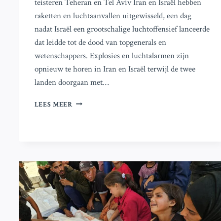
teisteren Teheran en Tel Aviv Iran en Israël hebben
raketten en luchtaanvallen uitgewisseld, een dag
nadat Israël een grootschalige luchtoffensief lanceerde
dat leidde tot de dood van topgenerals en
wetenschappers. Explosies en luchtalarmen zijn
opnieuw te horen in Iran en Israël terwijl de twee
landen doorgaan met…
IRAN
LEES MEER
EN
ISRAËL
RUILEN
RAKETTEN;
EXPLOSIES
EN
LUCHTALARM
IN
TEHERAN
EN
TEL