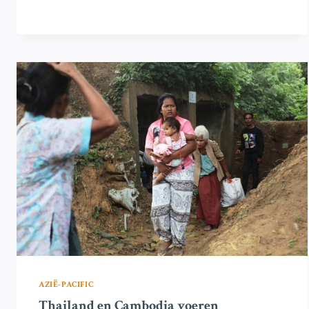
AANVALLEN
OP
CARTELS
IN
VENEZUELA,
F-
35
JACHTVLIEGTUIGEN
INGEZET
AZIË-PACIFIC
Thailand en Cambodja voeren