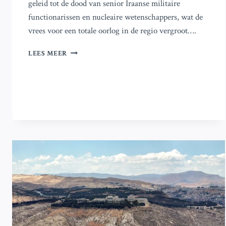
geleid tot de dood van senior Iraanse militaire
functionarissen en nucleaire wetenschappers, wat de
vrees voor een totale oorlog in de regio vergroot….
ISRAËL
LEES MEER
VOERT
AANVALLEN
UIT
OP
IRAANSE
NUCLEAR
EN
MILITAIRE
LOCATIES