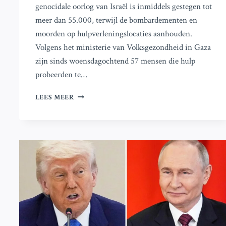
genocidale oorlog van Israël is inmiddels gestegen tot
meer dan 55.000, terwijl de bombardementen en
moorden op hulpverleningslocaties aanhouden.
Volgens het ministerie van Volksgezondheid in Gaza
zijn sinds woensdagochtend 57 mensen die hulp
probeerden te…
ISRAËLISCHE
LEES MEER
BESCHIETINGEN
EN
LUCHTAANVALLEN
DODEN
120
PALESTIJNEN
IN
GAZA,
VEEL
SLACHTOFFERS
BIJ
HULPVERLENINGSLOCATIES