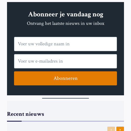
GILGEOUS-
ALEXANDER:
Abonneer je vandaag nog
THUNDER
GELIJK
Ontvang het laatste nieuws in uw inbox
IN
NBA
FINALS
TEGEN
PACERS
Abonneren
Recent nieuws