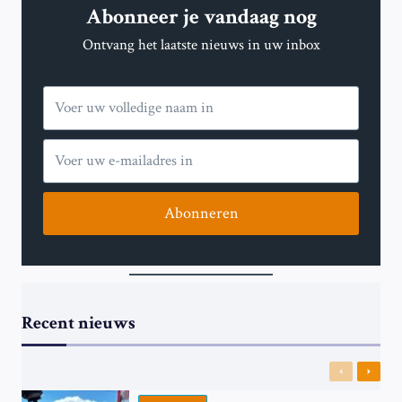
Abonneer je vandaag nog
10
JAAR
Ontvang het laatste nieuws in uw inbox
VERGAARD?
Abonneren
Recent nieuws
Previous
Next