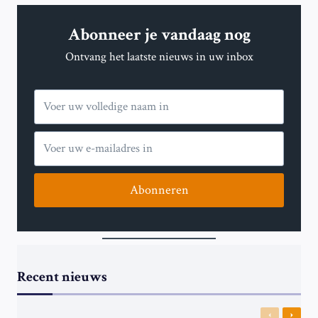
ZICH
AANSLUIT
Abonneer je vandaag nog
BIJ
DE
Ontvang het laatste nieuws in uw inbox
AFRIKAANSE
CAMPAGNE
OM
FRANSE
TROEPEN
TE
VERJAGEN
Abonneren
Recent nieuws