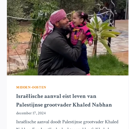
13
FAMILIELEDEN
IN
GAZA
STAD
MIDDEN-OOSTEN
Israëlische aanval eist leven van
Palestijnse grootvader Khaled Nabhan
december 17, 2024
Israëlische aanval doodt Palestijnse grootvader Khaled