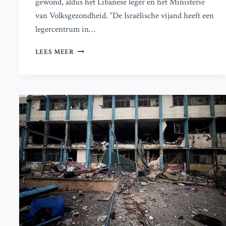
gewond, aldus het Libanese leger en het Ministerie
van Volksgezondheid. “De Israëlische vijand heeft een
legercentrum in…
ISRAËLISCHE
LEES MEER
AANVAL
EIST
LEVEN
VAN
3
LIBANESE
SOLDATEN,
DODENTAL
OVERSCHRIJDT
40