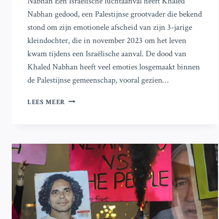
Nabhan Een Israëlische luchtaanval heeft Khaled
Nabhan gedood, een Palestijnse grootvader die bekend
stond om zijn emotionele afscheid van zijn 3-jarige
kleindochter, die in november 2023 om het leven
kwam tijdens een Israëlische aanval. De dood van
Khaled Nabhan heeft veel emoties losgemaakt binnen
de Palestijnse gemeenschap, vooral gezien…
ISRAËLISCHE
LEES MEER
AANVAL
EIST
LEVEN
VAN
PALESTIJNSE
GROOTVADER
KHALED
NABHAN