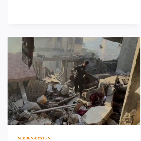
EIST
LEVEN
VAN
MINSTENS
DRIE
MENSEN
IN
NOORD-
LIBANON
MIDDEN-OOSTEN