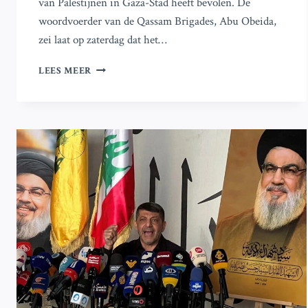
van Palestijnen in Gaza-Stad heeft bevolen. De
woordvoerder van de Qassam Brigades, Abu Obeida,
zei laat op zaterdag dat het…
HAMAS
LEES MEER
MELDT
DAT
VROUWELIJKE
GEGIJZELDE
IS
OMGEKOMEN
BIJ
ISRAËLISCHE
LUCHTAANVAL
IN
NOORD-
GAZA