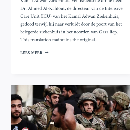
Kamal Adwan Ziekenhuis Een Israëlische drone heeft
Dr. Ahmed Al-Kahlout, de directeur van de Intensive
Care Unit (ICU) van het Kamal Adwan Ziekenhuis,
gedood terwijl hij naar verluidt door de poort van het
belegerde ziekenhuis in het noorden van Gaza liep.
This translation maintains the original…
ISRAËLISCHE
LEES MEER
AANVAL
EIST
LEVEN
VAN
ICU-
DIRECTEUR
VAN
KAMAL
ADWAN
ZIEKENHUIS