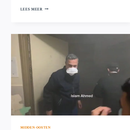
ISRAËLISCHE
LEES MEER
AANVAL
KAN
IRAN
AANZETTEN
TOT
ZOEKTOCHT
NAAR
NUCLEAIRE
WAPENS,
WAARSCHUWT
IAEA-
DIRECTEUR
MIDDEN-OOSTEN