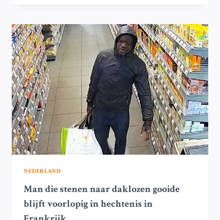
IN
HECHTENIS
NA
SCHIETINCIDENT
MET
CEO
VAN
UNITED
HEALTHCARE:
NYPD
NEDERLAND
Man die stenen naar daklozen gooide
blijft voorlopig in hechtenis in
Frankrijk