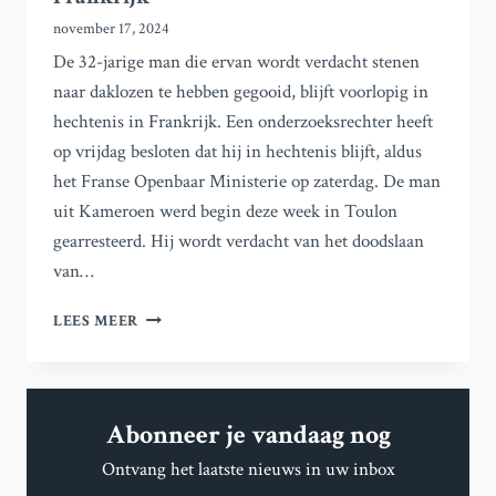
november 17, 2024
De 32-jarige man die ervan wordt verdacht stenen
naar daklozen te hebben gegooid, blijft voorlopig in
hechtenis in Frankrijk. Een onderzoeksrechter heeft
op vrijdag besloten dat hij in hechtenis blijft, aldus
het Franse Openbaar Ministerie op zaterdag. De man
uit Kameroen werd begin deze week in Toulon
gearresteerd. Hij wordt verdacht van het doodslaan
van…
MAN
LEES MEER
DIE
STENEN
NAAR
DAKLOZEN
Abonneer je vandaag nog
GOOIDE
BLIJFT
Ontvang het laatste nieuws in uw inbox
VOORLOPIG