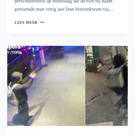
persconferentie op woensdag dat de niet bij naam
genoemde man vorig jaar Iran binnenkwam via…
IRAN:
LEES MEER
ZWITSERSE
NATIONAL
DIE
IN
HECHTENIS
OVERLEED,
FOTOGRAFEERDE
MILITAIRE
LOCATIES