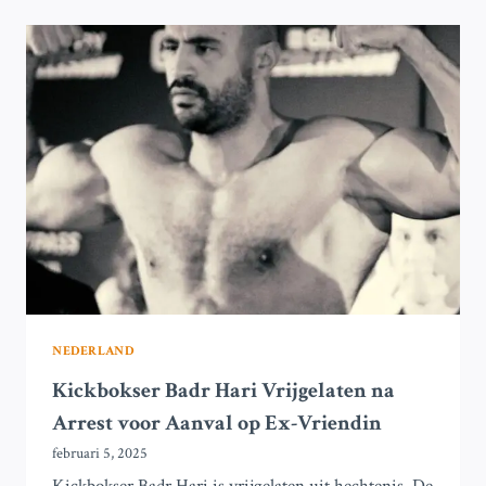
PERSONEN
UIT
VAN
ONDERSCHEPTE
MADLEEN
OP
WEG
NAAR
GAZA,
ANDEREN
VASTGENOMEN
NEDERLAND
Kickbokser Badr Hari Vrijgelaten na
Arrest voor Aanval op Ex-Vriendin
februari 5, 2025