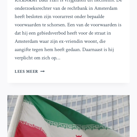
Kickbokser Badr Hari is vrijgelaten uit hechtenis. De
onderzoeksrechter van de rechtbank in Amsterdam
heeft besloten zijn voorarrest onder bepaalde
voorwaarden te schorsen. Een van de voorwaarden is
dat hij een gebiedsverbod heeft voor de straat in
Amsterdam waar zijn ex-vriendin woont, die
aangifte tegen hem heeft gedaan. Daarnaast is hij
verplicht om zich op…
KICKBOKSER
LEES MEER
BADR
HARI
VRIJGELATEN
NA
ARREST
VOOR
AANVAL
OP
EX-
VRIENDIN