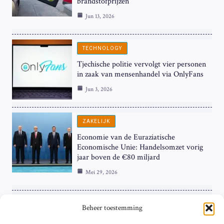
brandstofprijzen
Jun 13, 2026
TECHNOLOGY
Tjechische politie vervolgt vier personen
in zaak van mensenhandel via OnlyFans
Jun 3, 2026
ZAKELIJK
Economie van de Euraziatische
Economische Unie: Handelsomzet vorig
jaar boven de €80 miljard
Mei 29, 2026
ZAKELIJK
Beheer toestemming
ECB Renteverhoging in de Schijnwerpers: